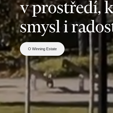
v prostředí, 
smysl i rados
O Winning Estate