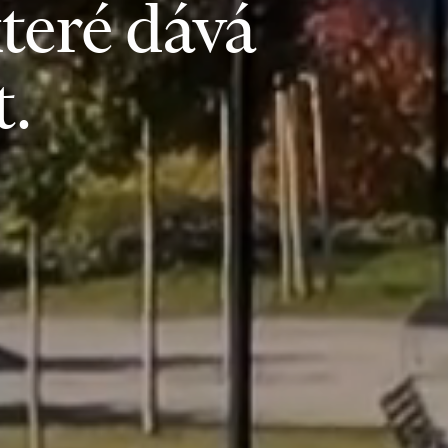
které dává
t.