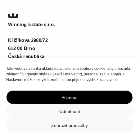
Winning Estate s.r.o.
Křižíkova 2960/72
612 00 Brno
Česká republika
T
(+420) 511 185 800
Tato webová stránka ukládá data, jako jsou soubory cookie, aby umožnila
estate@be-winning.com
základní fungování stránek, jakož i marketing, personalizaci a analýzu.
Nastavení můžete kdykoli změnit nebo přijmout výchozí nastavení.
Přijmout
Nahoru
Odmítnout
Zásady ochrany osobních údajů
|
Zásady cookies
Zobrazit předvolby
© 2026 Winning Group - všechna práva vyhrazena